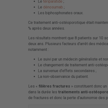
Le
tériparatide
;
Le
dénosumab
;
Les biphosphonates oraux.
Ce traitement anti-ostéoporotique était mainte
% après deux années.
Les résultats montrent que 8 patients sur 10 so
deux ans. Plusieurs facteurs d’arrêt des médic
notamment :
Le suivi par un médecin généraliste et no
Le changement de traitement anti-ostéopo
La survenue d’effets secondaires ;
La non-observance du patient.
Les «
filières fractures
» constituent donc un
dans la durée les
traitements anti-ostéopor
de fractures et donc la perte d’autonomie des