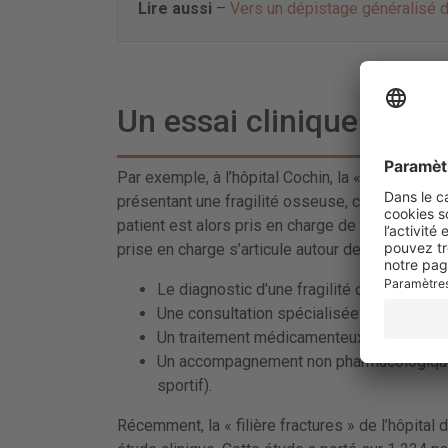
Lire aussi
–
Vers un dépistage généralisé d
Un essai clinique pour é
Par exemple, à l’hôpital Cochin, la «
filière fra
présentant une fragilité osseuse, caractérisée
patient est alors pris en charge de manière sp
prise en charge s’articule autour de plusieurs ax
Le diagnostic d’une fragilité osseuse (me
Une consultation spécialisée ;
Un traitement médicamenteux adapté (tr
Un accompagnement non pharmacologique (
sportif).
Récemment, la « filière fractures » de l’hôpital 