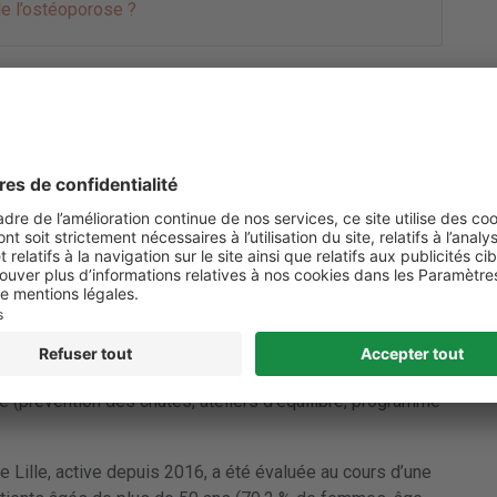
e l’ostéoporose ?
valuer leur efficacité
ctures
» est proposée aux patients de plus de 50 ans
 par une
fracture
suite à un traumatisme minime. Le
écifique dès son passage en chirurgie orthopédique. Cette
es :
sure de la densité minérale osseuse, bilans sanguins) ;
aitement
anti-ostéoporotique
) ;
prévention des chutes, ateliers d’équilibre, programme
de Lille, active depuis 2016, a été évaluée au cours d’une