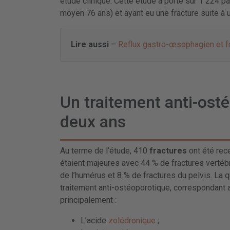
étude clinique. Cette étude a porté sur 1 224 
moyen 76 ans) et ayant eu une fracture suite à
Lire aussi
–
Reflux gastro-œsophagien et fr
Un traitement anti-ost
deux ans
Au terme de l’étude, 410
fractures
ont été rec
étaient majeures avec 44 % de fractures vertébr
de l’humérus et 8 % de fractures du pelvis. La q
traitement anti-ostéoporotique, correspondant
principalement :
L’acide
zolédronique
;