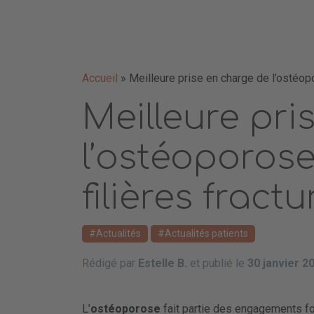
Accueil
»
Meilleure prise en charge de l’ostéopo
Meilleure pri
l’ostéoporose
filières fractu
Actualités
Actualités patients
Rédigé par
Estelle B.
et publié le
30 janvier 2
L’
ostéoporose
fait partie des engagements for