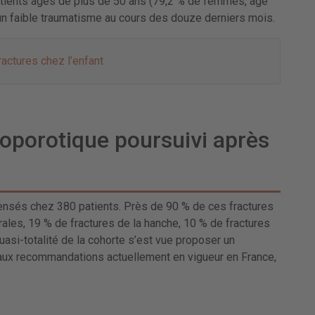
patients âgés de plus de 50 ans (79,2 % de femmes, âge
 un faible traumatisme au cours des douze derniers mois.
actures chez l’enfant
éoporotique poursuivi après
ensés chez 380 patients. Près de 90 % de ces fractures
ales, 19 % de fractures de la hanche, 10 % de fractures
uasi-totalité de la cohorte s’est vue proposer un
 aux recommandations actuellement en vigueur en France,