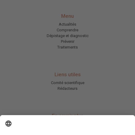
Menu
Actualités
Comprendre
Dépistage et diagnostic
Prévenir
Traitements
Liens utiles
Comité scientifique
Rédacteurs
En savoir plus
Charte HIC
Mentions légales / CGU