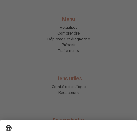
Menu
Actualités
Comprendre
Dépistage et diagnostic
Prévenir
Traitements
Liens utiles
Comité scientifique
Rédacteurs
En savoir plus
Charte HIC
Mentions légales / CGU